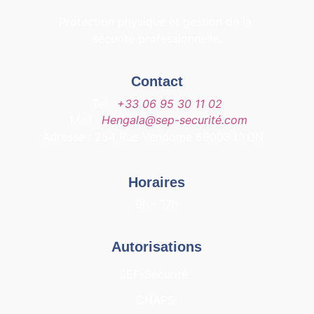
Protection physique et gestion de la 
sécurité professionnelle.
Contact
Tel : 
+33 06 95 30 11 02
 Mail : 
Hengala@sep-securité.com
Adresse : 254 Rue Vendome 69003 LYON
Horaires
9h - 17h
Autorisations
SEP-Sécurité  
CNAPS: